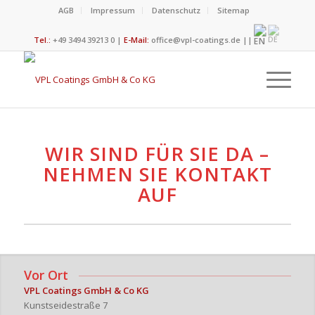
AGB
Impressum
Datenschutz
Sitemap
Tel.:
+49 3494 39213 0 |
E-Mail:
office@vpl-coatings.de
||
WIR SIND FÜR SIE DA –
NEHMEN SIE KONTAKT
AUF
Vor Ort
VPL Coatings GmbH & Co KG
Kunstseidestraße 7