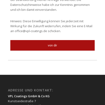
Datenschutzhinweise habe ich zur Kenntnis genommen
und ich bin damit einverstanden.
Hinweis: Diese Einwilligung können Sie jederzeit mit
Wirkung für die Zukunft widerrufen, indem Sie eine E-Mail
an office@vpl-coatings.de schicken.
von dir
ADRESSE UND KONTAKT:
VPL Coatings GmbH & Co KG
Kunstseidestraße 7